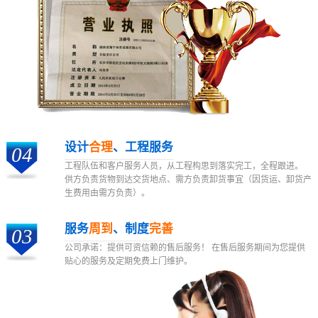
设计
合理
、工程服务
04
工程队伍和客户服务人员，从工程构思到落实完工，全程跟进。
供方负责货物到达交货地点、需方负责卸货事宜（因货运、卸货产
生费用由需方负责）。
服务
周到
、制度
完善
03
公司承诺：提供可资信赖的售后服务！ 在售后服务期间为您提供
贴心的服务及定期免费上门维护。